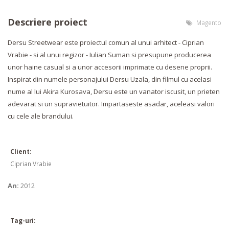
Descriere proiect
Magento
Dersu Streetwear este proiectul comun al unui arhitect - Ciprian
Vrabie - si al unui regizor - Iulian Suman si presupune producerea
unor haine casual si a unor accesorii imprimate cu desene proprii.
Inspirat din numele personajului Dersu Uzala, din filmul cu acelasi
nume al lui Akira Kurosava, Dersu este un vanator iscusit, un prieten
adevarat si un supravietuitor. Impartaseste asadar, aceleasi valori
cu cele ale brandului.
Client:
Ciprian Vrabie
An:
2012
Tag-uri: